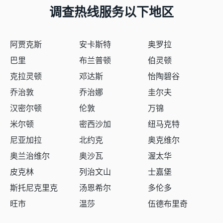
调查热线服务以下地区
阿贾克斯
安卡斯特
奥罗拉
巴里
布兰普顿
伯灵顿
克拉灵顿
邓达斯
怡陶碧谷
乔治敦
乔治娜
圭尔夫
汉密尔顿
伦敦
万锦
米尔顿
密西沙加
纽马克特
尼亚加拉
北约克
奥克维尔
奥兰治维尔
奥沙瓦
渥太华
皮克林
列治文山
士嘉堡
斯托尼克里克
汤恩希尔
多伦多
旺市
温莎
伍德布里奇