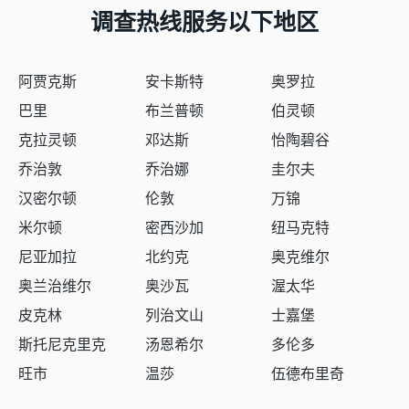
调查热线服务以下地区
阿贾克斯
安卡斯特
奥罗拉
巴里
布兰普顿
伯灵顿
克拉灵顿
邓达斯
怡陶碧谷
乔治敦
乔治娜
圭尔夫
汉密尔顿
伦敦
万锦
米尔顿
密西沙加
纽马克特
尼亚加拉
北约克
奥克维尔
奥兰治维尔
奥沙瓦
渥太华
皮克林
列治文山
士嘉堡
斯托尼克里克
汤恩希尔
多伦多
旺市
温莎
伍德布里奇